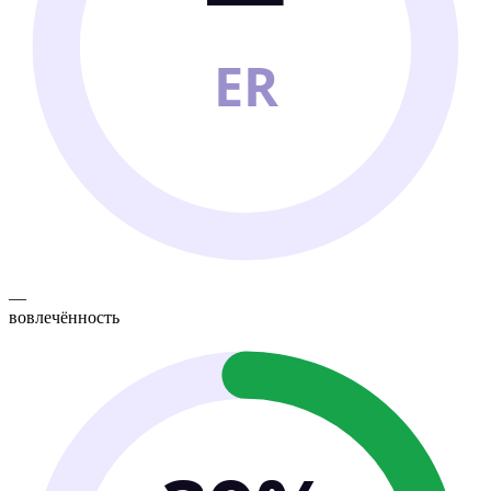
ER
—
вовлечённость