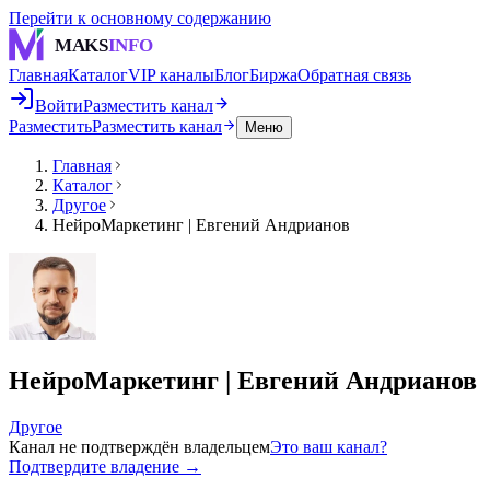
Перейти к основному содержанию
MAKS
INFO
Главная
Каталог
VIP каналы
Блог
Биржа
Обратная связь
Войти
Разместить канал
Разместить
Разместить канал
Меню
Главная
Каталог
Другое
НейроМаркетинг | Евгений Андрианов
НейроМаркетинг | Евгений Андрианов
Другое
Канал не подтверждён владельцем
Это ваш канал?
Подтвердите владение →