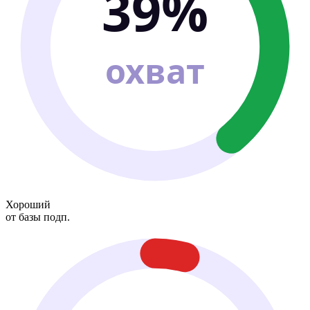
39%
охват
Хороший
от базы подп.