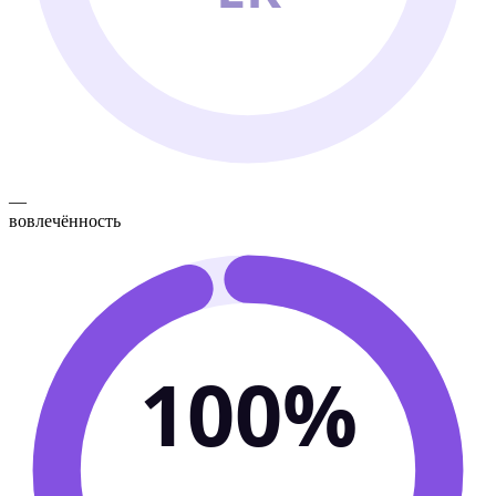
—
вовлечённость
100%