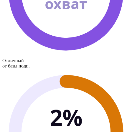
охват
Отличный
от базы подп.
2%