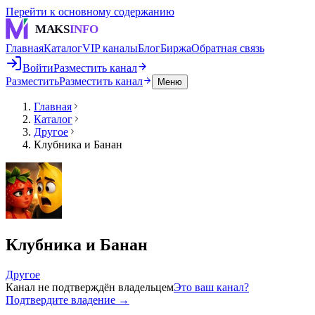
Перейти к основному содержанию
MAKS
INFO
Главная
Каталог
VIP каналы
Блог
Биржа
Обратная связь
Войти
Разместить канал
Разместить
Разместить канал
Меню
Главная
Каталог
Другое
Клубника и Банан
Клубника и Банан
Другое
Канал не подтверждён владельцем
Это ваш канал?
Подтвердите владение →