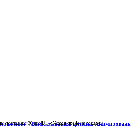
ы последние 30 дней
Указан прайс на рекламу
ражения". Высказывания, цитаты. Анимированны