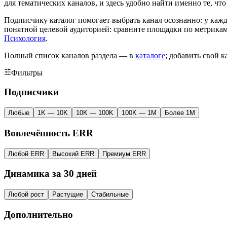
для тематических каналов, и здесь удобно найти именно те, ч
Подписчику каталог помогает выбрать канал осознанно: у кажд
понятной целевой аудиторией: сравните площадки по метрикам
Психология
.
Полный список каналов раздела — в
каталоге
; добавить свой 
Фильтры
Подписчики
Любые
1K — 10K
10K — 100K
100K — 1M
Более 1M
Вовлечённость ERR
Любой ERR
Высокий ERR
Премиум ERR
Динамика за 30 дней
Любой рост
Растущие
Стабильные
Дополнительно