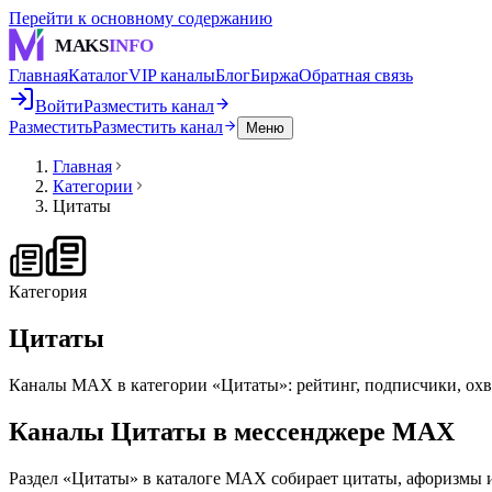
Перейти к основному содержанию
MAKS
INFO
Главная
Каталог
VIP каналы
Блог
Биржа
Обратная связь
Войти
Разместить канал
Разместить
Разместить канал
Меню
Главная
Категории
Цитаты
Категория
Цитаты
Каналы MAX в категории «Цитаты»: рейтинг, подписчики, охв
Каналы
Цитаты
в мессенджере MAX
Раздел «Цитаты» в каталоге MAX собирает цитаты, афоризмы