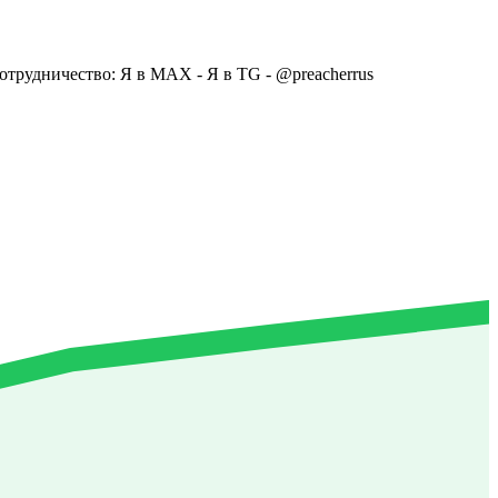
рудничество: Я в MAX - Я в TG - @preacherrus