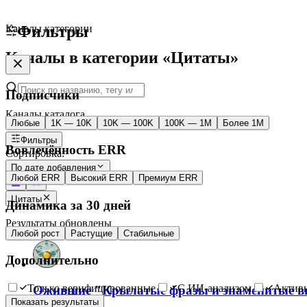
Каналы категории
Фильтры
Каналы в категории «Цитаты»
Подписчики
Каналы каталога
Любые
1K — 10K
10K — 100K
100K — 1M
Более 1M
Фильтры
Вовлечённость ERR
Сортировка:
По дате добавления
Любой ERR
Высокий ERR
Премиум ERR
Цитаты
Динамика за 30 дней
Результаты обновлены
Любой рост
Растущие
Стабильные
Дополнительно
Только верифицированные
С ИИ-анализом
Активн
Ожившие "Крылатые фразы и знаменитые вы
Показать результаты