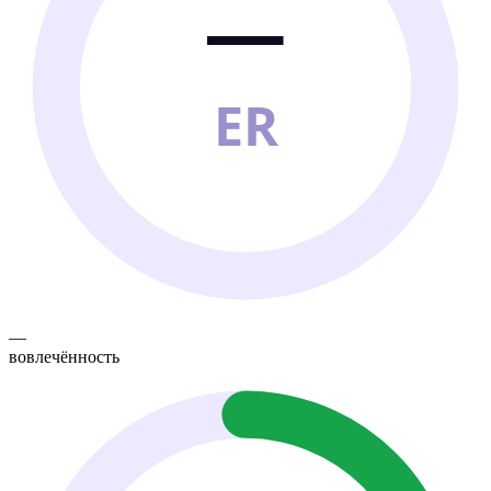
—
ER
—
вовлечённость