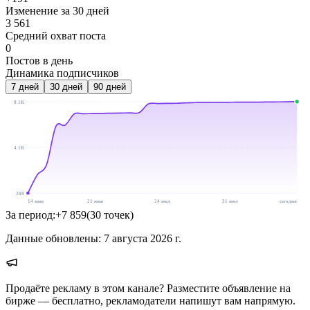
Изменение за 30 дней
3 561
Средний охват поста
0
Постов в день
Динамика подписчиков
7
дней
30
дней
90
дней
8.1K
4.1K
208
14 июн
21 июн
24 июл
31 июл
сегодня
За период:
+
7 859
(
30
точек
)
Данные обновлены:
7 августа 2026 г.
Продаёте рекламу в этом канале? Разместите объявление на
бирже — бесплатно, рекламодатели напишут вам напрямую.