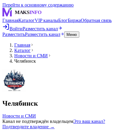
Перейти к основному содержанию
MAKS
INFO
Главная
Каталог
VIP каналы
Блог
Биржа
Обратная связь
Войти
Разместить канал
Разместить
Разместить канал
Меню
Главная
Каталог
Новости и СМИ
Челябинск
Челябинск
Новости и СМИ
Канал не подтверждён владельцем
Это ваш канал?
Подтвердите владение →