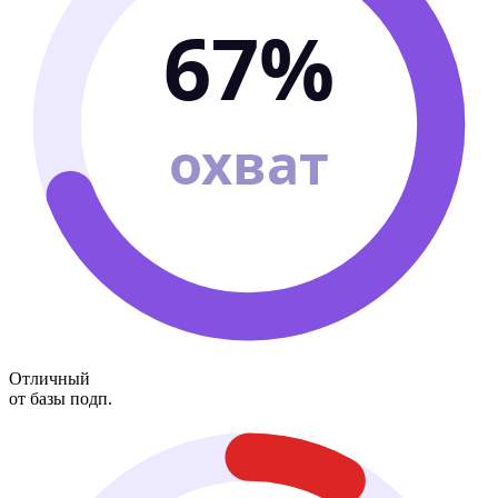
67%
охват
Отличный
от базы подп.