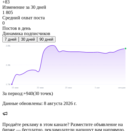
+83
Изменение за 30 дней
1 805
Средний охват поста
0
Постов в день
Динамика подписчиков
7
дней
30
дней
90
дней
2.8K
2.3K
1.7K
15 июн
22 июн
25 июл
1 авг
сегодня
За период:
+
940
(
30
точек
)
Данные обновлены:
8 августа 2026 г.
Продаёте рекламу в этом канале? Разместите объявление на
бирже — бесплатно, рекламодатели напишут вам напрямую.