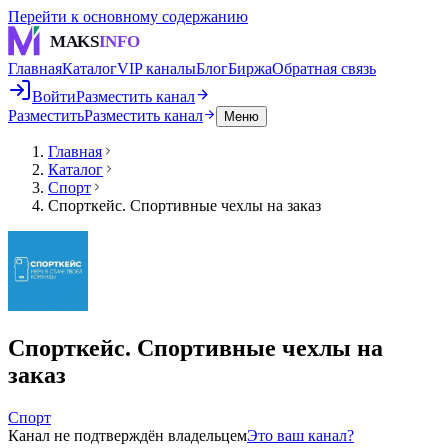
Перейти к основному содержанию
MAKS
INFO
Главная
Каталог
VIP каналы
Блог
Биржа
Обратная связь
Войти
Разместить канал
Разместить
Разместить канал
Меню
Главная
Каталог
Спорт
Спорткейс. Спортивные чехлы на заказ
Спорткейс. Спортивные чехлы на
заказ
Спорт
Канал не подтверждён владельцем
Это ваш канал?