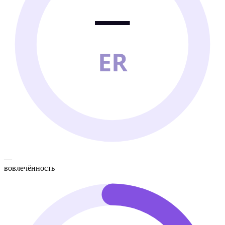
—
ER
—
вовлечённость