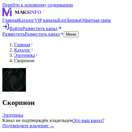
Перейти к основному содержанию
MAKS
INFO
Главная
Каталог
VIP каналы
Блог
Биржа
Обратная связь
Войти
Разместить канал
Разместить
Разместить канал
Меню
Главная
Каталог
Эзотерика
Скорпион
Скорпион
Эзотерика
Канал не подтверждён владельцем
Это ваш канал?
Подтвердите владение →