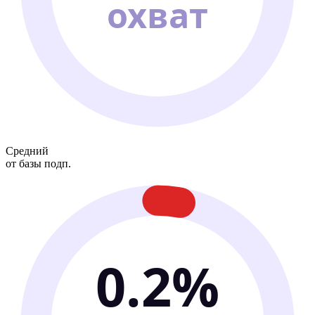
охват
Средний
от базы подп.
0.2%