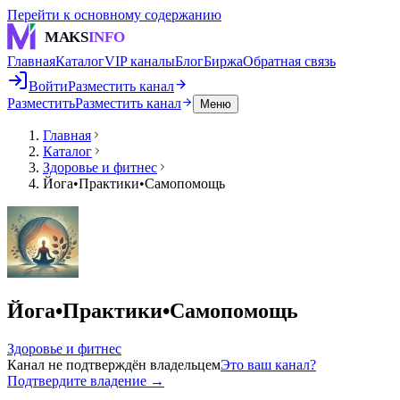
Перейти к основному содержанию
MAKS
INFO
Главная
Каталог
VIP каналы
Блог
Биржа
Обратная связь
Войти
Разместить канал
Разместить
Разместить канал
Меню
Главная
Каталог
Здоровье и фитнес
Йога•Практики•Самопомощь
Йога•Практики•Самопомощь
Здоровье и фитнес
Канал не подтверждён владельцем
Это ваш канал?
Подтвердите владение →