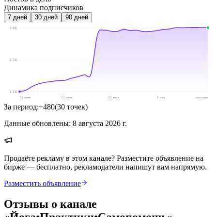
Динамика подписчиков
7
дней
30
дней
90
дней
2.6K
2.3K
2.1K
15 июн
22 июн
25 июл
1 авг
сегодня
За период:
+
480
(
30
точек
)
Данные обновлены:
8 августа 2026 г.
Продаёте рекламу в этом канале? Разместите объявление на
бирже — бесплатно, рекламодатели напишут вам напрямую.
Разместить объявление
Отзывы о канале
«
Йога•Практики•Самопомощь
»