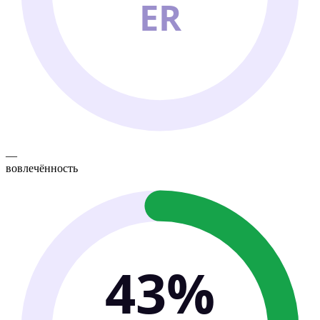
ER
—
вовлечённость
43%