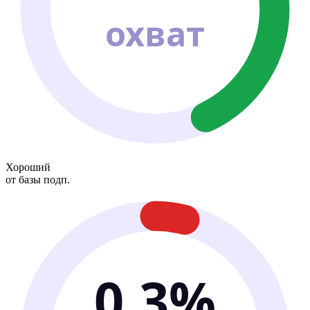
охват
Хороший
от базы подп.
0.3%