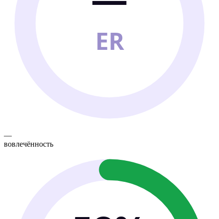
ER
—
вовлечённость