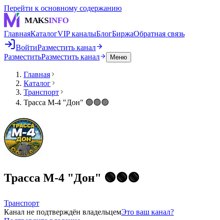
Перейти к основному содержанию
MAKS
INFO
Главная
Каталог
VIP каналы
Блог
Биржа
Обратная связь
Войти
Разместить канал
Разместить
Разместить канал
Меню
Главная
Каталог
Транспорт
Трасса М-4 "Дон" 🟢🟢🟢
Трасса М-4 "Дон" 🟢🟢🟢
Транспорт
Канал не подтверждён владельцем
Это ваш канал?