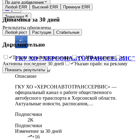
По дате добавления
Любой ERR
Высокий ERR
Премиум ERR
Транспорт
Динамика за 30 дней
Результаты обновлены
Любой рост
Растущие
Стабильные
Дополнительно
Только верифицированные
С ИИ-анализом
ГКУ ХО "ХЕРСОНАВТОТРАНССЕРВИС"
Активны последние 30 дней
Указан прайс на рекламу
Показать результаты
Транспорт
·
7 авг
Описание
ГКУ ХО «ХЕРСОНАВТОТРАНССЕРВИС» —
официальный канал о работе общественного
автобусного транспорта в Херсонской области.
Актуальные новости, расписания,…
Подписчики
2K
Подписчики
Изменение за 30 дней
+16