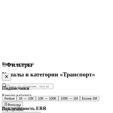
Каналы категории
Фильтры
Каналы в категории «Транспорт»
Подписчики
Каналы каталога
Любые
1K — 10K
10K — 100K
100K — 1M
Более 1M
Фильтры
Вовлечённость ERR
Сортировка: