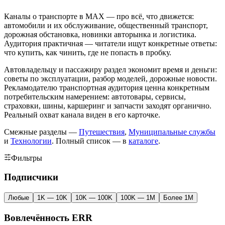
Каналы о транспорте в MAX — про всё, что движется:
автомобили и их обслуживание, общественный транспорт,
дорожная обстановка, новинки авторынка и логистика.
Аудитория практичная — читатели ищут конкретные ответы:
что купить, как чинить, где не попасть в пробку.
Автовладельцу и пассажиру раздел экономит время и деньги:
советы по эксплуатации, разбор моделей, дорожные новости.
Рекламодателю транспортная аудитория ценна конкретным
потребительским намерением: автотовары, сервисы,
страховки, шины, каршеринг и запчасти заходят органично.
Реальный охват канала виден в его карточке.
Смежные разделы —
Путешествия
,
Муниципальные службы
и
Технологии
. Полный список — в
каталоге
.
Фильтры
Подписчики
Любые
1K — 10K
10K — 100K
100K — 1M
Более 1M
Вовлечённость ERR