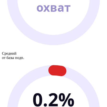
охват
Средний
от базы подп.
0.2%