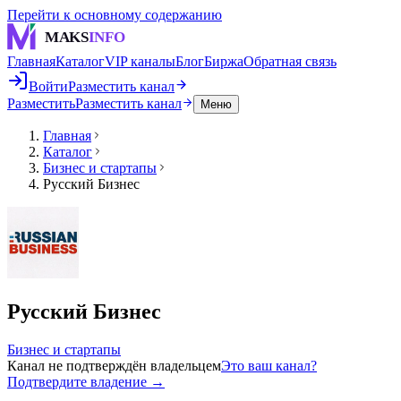
Перейти к основному содержанию
MAKS
INFO
Главная
Каталог
VIP каналы
Блог
Биржа
Обратная связь
Войти
Разместить канал
Разместить
Разместить канал
Меню
Главная
Каталог
Бизнес и стартапы
Русский Бизнес
Русский Бизнес
Бизнес и стартапы
Канал не подтверждён владельцем
Это ваш канал?
Подтвердите владение →