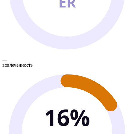
ER
—
вовлечённость
16%