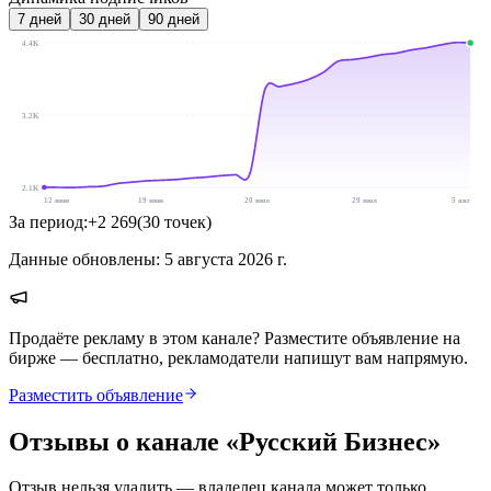
7
дней
30
дней
90
дней
4.4K
3.2K
2.1K
12 июн
19 июн
20 июл
29 июл
5 авг
За период:
+
2 269
(
30
точек
)
Данные обновлены:
5 августа 2026 г.
Продаёте рекламу в этом канале? Разместите объявление на
бирже — бесплатно, рекламодатели напишут вам напрямую.
Разместить объявление
Отзывы о канале «
Русский Бизнес
»
Отзыв нельзя удалить — владелец канала может только