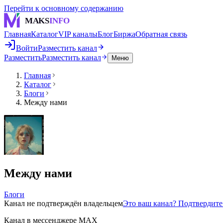
Перейти к основному содержанию
MAKS
INFO
Главная
Каталог
VIP каналы
Блог
Биржа
Обратная связь
Войти
Разместить канал
Разместить
Разместить канал
Меню
Главная
Каталог
Блоги
Между нами
Между нами
Блоги
Канал не подтверждён владельцем
Это ваш канал? Подтвердит
Канал в мессенджере MAX