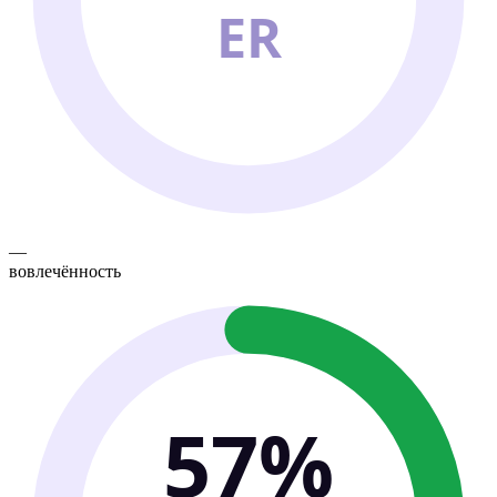
ER
—
вовлечённость
57%