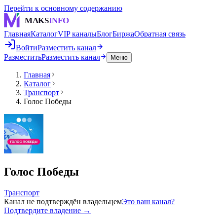
Перейти к основному содержанию
MAKS
INFO
Главная
Каталог
VIP каналы
Блог
Биржа
Обратная связь
Войти
Разместить канал
Разместить
Разместить канал
Меню
Главная
Каталог
Транспорт
Голос Победы
Голос Победы
Транспорт
Канал не подтверждён владельцем
Это ваш канал?
Подтвердите владение →