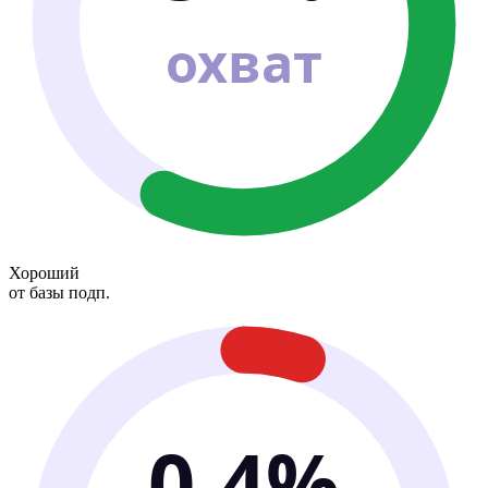
охват
Хороший
от базы подп.
0.4%