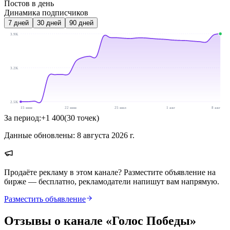
Постов в день
Динамика подписчиков
7
дней
30
дней
90
дней
3.9K
3.2K
2.5K
15 июн
22 июн
25 июл
1 авг
8 авг
За период:
+
1 400
(
30
точек
)
Данные обновлены:
8 августа 2026 г.
Продаёте рекламу в этом канале? Разместите объявление на
бирже — бесплатно, рекламодатели напишут вам напрямую.
Разместить объявление
Отзывы о канале «
Голос Победы
»