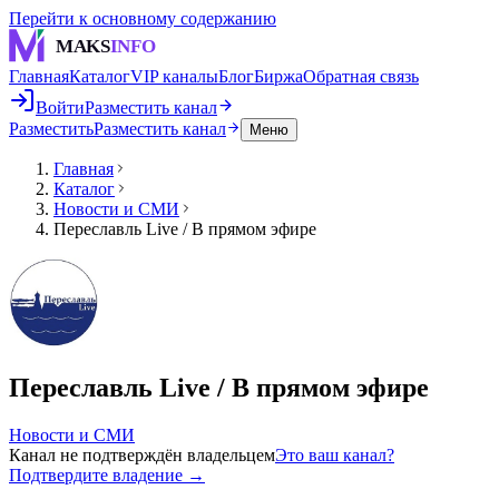
Перейти к основному содержанию
MAKS
INFO
Главная
Каталог
VIP каналы
Блог
Биржа
Обратная связь
Войти
Разместить канал
Разместить
Разместить канал
Меню
Главная
Каталог
Новости и СМИ
Переславль Live / В прямом эфире
Переславль Live / В прямом эфире
Новости и СМИ
Канал не подтверждён владельцем
Это ваш канал?
Подтвердите владение →