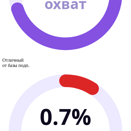
охват
Отличный
от базы подп.
0.7%