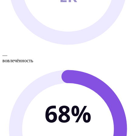
—
вовлечённость
68%