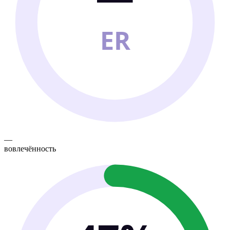
ER
—
вовлечённость