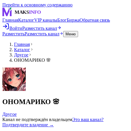
Перейти к основному содержанию
MAKS
INFO
Главная
Каталог
VIP каналы
Блог
Биржа
Обратная связь
Войти
Разместить канал
Разместить
Разместить канал
Меню
Главная
Каталог
Другое
ОНОМАРИКО 🌸
ОНОМАРИКО 🌸
Другое
Канал не подтверждён владельцем
Это ваш канал?
Подтвердите владение →