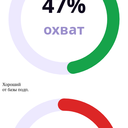
47%
охват
Хороший
от базы подп.