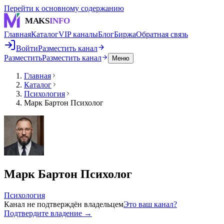
Перейти к основному содержанию
MAKS
INFO
Главная
Каталог
VIP каналы
Блог
Биржа
Обратная связь
Войти
Разместить канал
Разместить
Разместить канал
Меню
Главная
Каталог
Психология
Марк Бартон Психолог
Марк Бартон Психолог
Психология
Канал не подтверждён владельцем
Это ваш канал?
Подтвердите владение →