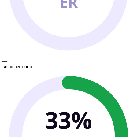
ER
—
вовлечённость
33%