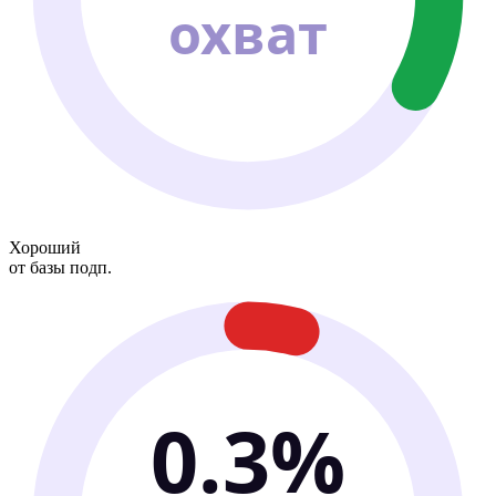
охват
Хороший
от базы подп.
0.3%