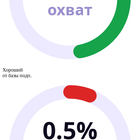
охват
Хороший
от базы подп.
0.5%