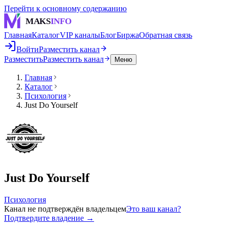
Перейти к основному содержанию
MAKS
INFO
Главная
Каталог
VIP каналы
Блог
Биржа
Обратная связь
Войти
Разместить канал
Разместить
Разместить канал
Меню
Главная
Каталог
Психология
Just Do Yourself
Just Do Yourself
Психология
Канал не подтверждён владельцем
Это ваш канал?
Подтвердите владение →