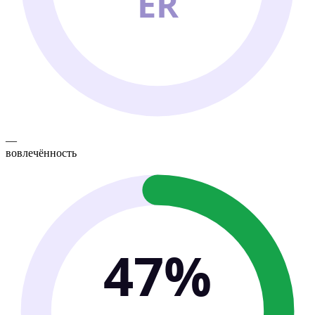
ER
—
вовлечённость
47%