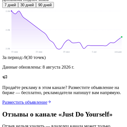
7
дней
30
дней
90
дней
2.1K
2.1K
2.1K
15 июн
22 июн
25 июл
1 авг
сегодня
За период:
-9
(
30
точек
)
Данные обновлены:
8 августа 2026 г.
Продаёте рекламу в этом канале? Разместите объявление на
бирже — бесплатно, рекламодатели напишут вам напрямую.
Разместить объявление
Отзывы о канале «
Just Do Yourself
»
Отзыв нельзя удалить — владелец канала может только