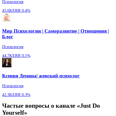
Психология
45.6K
ERR
0.4%
Мир Психологии | Саморазвитие | Отношения |
Блог
Психология
44.7K
ERR
0.1%
Ксения Демина| женский психолог
Психология
42.3K
ERR
0.3%
Частые вопросы о канале «Just Do
Yourself»