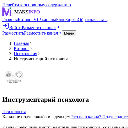
Перейти к основному содержанию
MAKS
INFO
Главная
Каталог
VIP каналы
Блог
Биржа
Обратная связь
Войти
Разместить канал
Разместить
Разместить канал
Меню
Главная
Каталог
Психология
Инструментарий психолога
Инструментарий психолога
Психология
Канал не подтверждён владельцем
Это ваш канал? Подтвердит
Канал с рабочими инструментами для психологов, созданный с