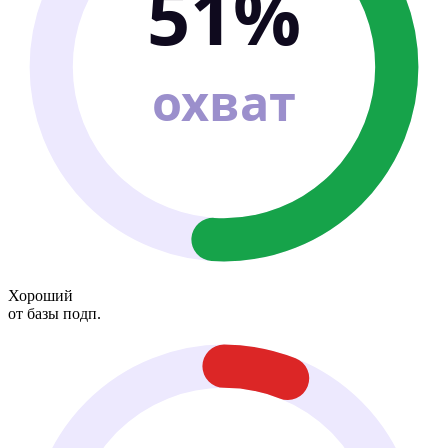
51%
охват
Хороший
от базы подп.