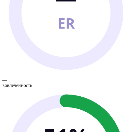
ER
—
вовлечённость