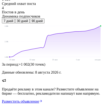
Средний охват поста
4
Постов в день
Динамика подписчиков
7
дней
30
дней
90
дней
2.8K
2.3K
1.8K
15 июн
22 июн
25 июл
1 авг
сегодня
За период:
+
1 002
(
30
точек
)
Данные обновлены:
8 августа 2026 г.
Продаёте рекламу в этом канале? Разместите объявление на
бирже — бесплатно, рекламодатели напишут вам напрямую.
Разместить объявление