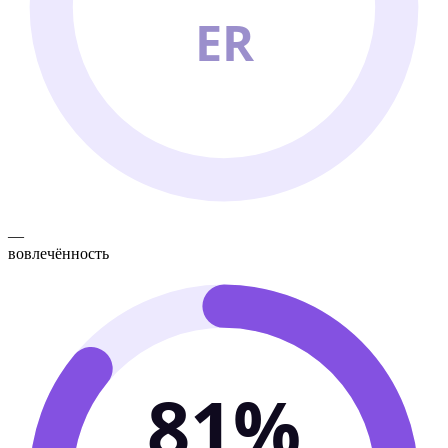
ER
—
вовлечённость
81%