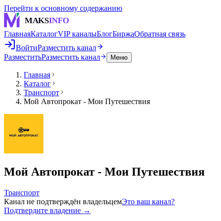
Перейти к основному содержанию
MAKS
INFO
Главная
Каталог
VIP каналы
Блог
Биржа
Обратная связь
Войти
Разместить канал
Разместить
Разместить канал
Меню
Главная
Каталог
Транспорт
Мой Автопрокат - Мои Путешествия
Мой Автопрокат - Мои Путешествия
Транспорт
Канал не подтверждён владельцем
Это ваш канал?
Подтвердите владение →