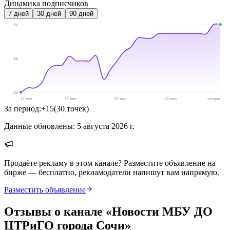
Динамика подписчиков
7
дней
30
дней
90
дней
2K
2K
2K
12 июн
19 июн
20 июл
29 июл
сегодня
За период:
+
15
(
30
точек
)
Данные обновлены:
5 августа 2026 г.
Продаёте рекламу в этом канале? Разместите объявление на
бирже — бесплатно, рекламодатели напишут вам напрямую.
Разместить объявление
Отзывы о канале «
Новости МБУ ДО
ЦТРиГО города Сочи
»