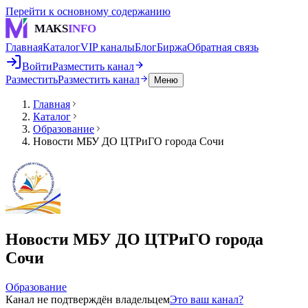
Перейти к основному содержанию
MAKS
INFO
Главная
Каталог
VIP каналы
Блог
Биржа
Обратная связь
Войти
Разместить канал
Разместить
Разместить канал
Меню
Главная
Каталог
Образование
Новости МБУ ДО ЦТРиГО города Сочи
Новости МБУ ДО ЦТРиГО города
Сочи
Образование
Канал не подтверждён владельцем
Это ваш канал?