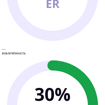
ER
—
вовлечённость
30%