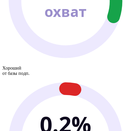
охват
Хороший
от базы подп.
0.2%