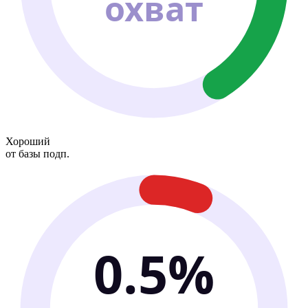
охват
Хороший
от базы подп.
0.5%