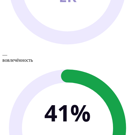
—
вовлечённость
41%