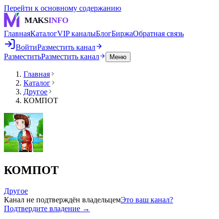
Перейти к основному содержанию
MAKS
INFO
Главная
Каталог
VIP каналы
Блог
Биржа
Обратная связь
Войти
Разместить канал
Разместить
Разместить канал
Меню
Главная
Каталог
Другое
КОМПОТ
КОМПОТ
Другое
Канал не подтверждён владельцем
Это ваш канал?
Подтвердите владение →