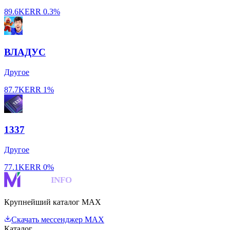
89.6K
ERR
0.3%
ВЛАДУС
Другое
87.7K
ERR
1%
1337
Другое
77.1K
ERR
0%
MAKS
INFO
Крупнейший каталог MAX
Скачать мессенджер MAX
Каталог