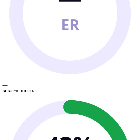
ER
—
вовлечённость