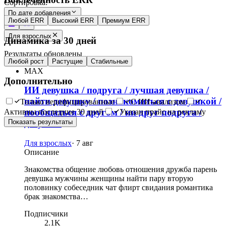
Сортировка:
По дате добавления
Любой ERR
Высокий ERR
Премиум ERR
Для взрослых
Динамика за 30 дней
Результаты обновлены
Любой рост
Растущие
Стабильные
MAX
Дополнительно
ИИ девушка / подруга / лучшая девушка /
найти девушку / познакомиться с девушкой /
Только верифицированные
С ИИ-анализом
пообщаться с другом / ии друг подруга /
Активны последние 30 дней
Указан прайс на рекламу
Показать результаты
девушка
Для взрослых
·
7 авг
Описание
Знакомства общение любовь отношения дружба парень
девушка мужчины женщины найти пару вторую
половинку собеседник чат флирт свидания романтика
брак знакомства…
Подписчики
2.1K