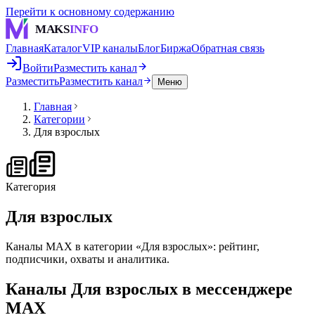
Перейти к основному содержанию
MAKS
INFO
Главная
Каталог
VIP каналы
Блог
Биржа
Обратная связь
Войти
Разместить канал
Разместить
Разместить канал
Меню
Главная
Категории
Для взрослых
Категория
Для взрослых
Каналы MAX в категории «Для взрослых»: рейтинг,
подписчики, охваты и аналитика.
Каналы
Для взрослых
в мессенджере
MAX