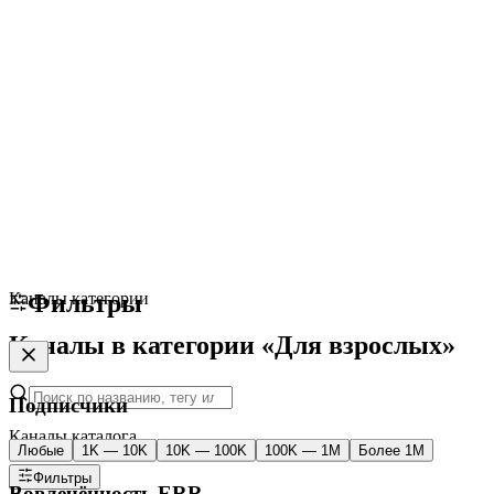
Каналы категории
Фильтры
Каналы в категории «Для взрослых»
Подписчики
Каналы каталога
Любые
1K — 10K
10K — 100K
100K — 1M
Более 1M
Фильтры
Вовлечённость ERR