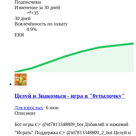
Подписчики
Изменение за 30 дней
+35
30 дней
Вовлечённость по охвату
0.9%
ERR
Целуй и Знакомься - игра в "бутылочку"
Для взрослых
·
6 июн
Описание
Бот игры 👉 @id7813348809_bot Добавляй и нажимай
"Играть" Поддержка 👉 @id7813348809_2_bot Целуй и