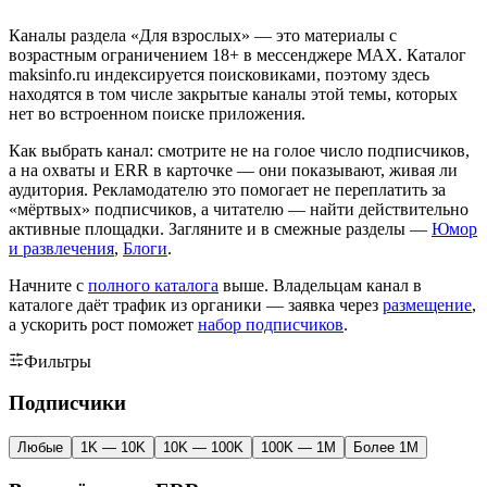
Каналы раздела «Для взрослых» — это материалы с
возрастным ограничением 18+ в мессенджере MAX. Каталог
maksinfo.ru индексируется поисковиками, поэтому здесь
находятся в том числе закрытые каналы этой темы, которых
нет во встроенном поиске приложения.
Как выбрать канал: смотрите не на голое число подписчиков,
а на охваты и ERR в карточке — они показывают, живая ли
аудитория. Рекламодателю это помогает не переплатить за
«мёртвых» подписчиков, а читателю — найти действительно
активные площадки. Загляните и в смежные разделы —
Юмор
и развлечения
,
Блоги
.
Начните с
полного каталога
выше. Владельцам канал в
каталоге даёт трафик из органики — заявка через
размещение
,
а ускорить рост поможет
набор подписчиков
.
Фильтры
Подписчики
Любые
1K — 10K
10K — 100K
100K — 1M
Более 1M