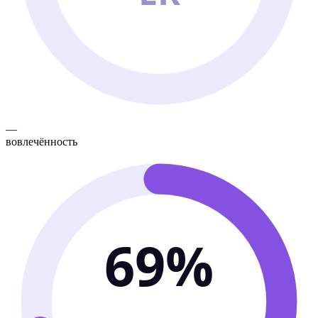
—
вовлечённость
69%