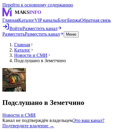
Перейти к основному содержанию
MAKS
INFO
Главная
Каталог
VIP каналы
Блог
Биржа
Обратная связь
Войти
Разместить канал
Разместить
Разместить канал
Меню
Главная
Каталог
Новости и СМИ
Подслушано в Земетчино
Подслушано в Земетчино
Новости и СМИ
Канал не подтверждён владельцем
Это ваш канал?
Подтвердите владение →