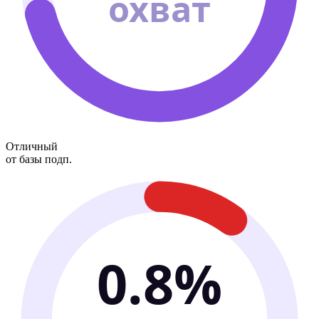
охват
Отличный
от базы подп.
0.8%