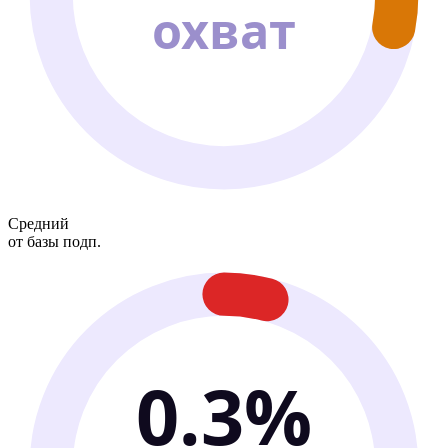
охват
Средний
от базы подп.
0.3%