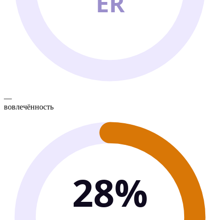
ER
—
вовлечённость
28%