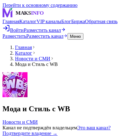
Перейти к основному содержанию
MAKS
INFO
Главная
Каталог
VIP каналы
Блог
Биржа
Обратная связь
Войти
Разместить канал
Разместить
Разместить канал
Меню
Главная
Каталог
Новости и СМИ
Мода и Стиль с WB
Мода и Стиль с WB
Новости и СМИ
Канал не подтверждён владельцем
Это ваш канал?
Подтвердите владение →