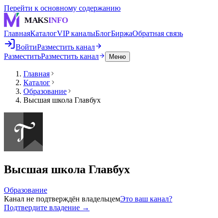
Перейти к основному содержанию
MAKS
INFO
Главная
Каталог
VIP каналы
Блог
Биржа
Обратная связь
Войти
Разместить канал
Разместить
Разместить канал
Меню
Главная
Каталог
Образование
Высшая школа Главбух
Высшая школа Главбух
Образование
Канал не подтверждён владельцем
Это ваш канал?
Подтвердите владение →