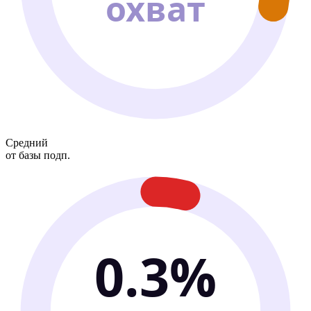
охват
Средний
от базы подп.
0.3%