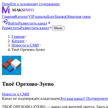
Перейти к основному содержанию
MAKS
INFO
Главная
Каталог
VIP каналы
Блог
Биржа
Обратная связь
Войти
Разместить канал
Разместить
Разместить канал
Меню
Главная
Каталог
Новости и СМИ
Твоё Орехово-Зуево
Твоё Орехово-Зуево
Новости и СМИ
Канал не подтверждён владельцем
Это ваш канал? Подтвердит
ТВОЁ ОРЕХОВО-ЗУЕВО — канал для жителей округа. Здесь публ