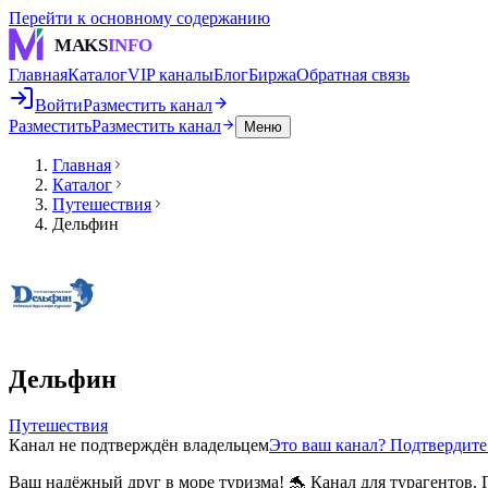
Перейти к основному содержанию
MAKS
INFO
Главная
Каталог
VIP каналы
Блог
Биржа
Обратная связь
Войти
Разместить канал
Разместить
Разместить канал
Меню
Главная
Каталог
Путешествия
Дельфин
Дельфин
Путешествия
Канал не подтверждён владельцем
Это ваш канал? Подтвердит
Ваш надёжный друг в море туризма! 🐬 Канал для турагентов.