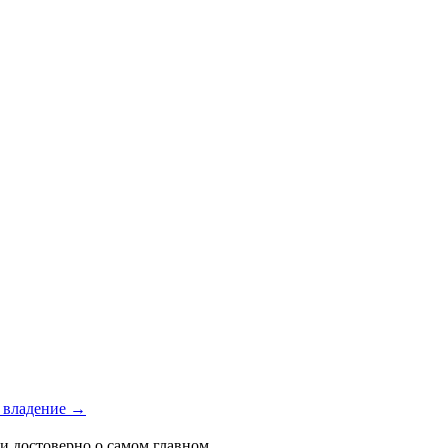
е владение →
 и достоверно о самом главном