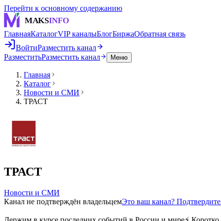
Перейти к основному содержанию
MAKS
INFO
Главная
Каталог
VIP каналы
Блог
Биржа
Обратная связь
Войти
Разместить канал
Разместить
Разместить канал
Меню
Главная
Каталог
Новости и СМИ
ТРАСТ
ТРАСТ
Новости и СМИ
Канал не подтверждён владельцем
Это ваш канал? Подтвердит
Держим в курсе последних событий в России и мире⚡️ Коротко