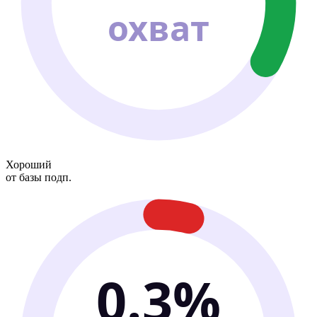
охват
Хороший
от базы подп.
0.3%