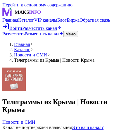
Перейти к основному содержанию
MAKS
INFO
Главная
Каталог
VIP каналы
Блог
Биржа
Обратная связь
Войти
Разместить канал
Разместить
Разместить канал
Меню
Главная
Каталог
Новости и СМИ
Телеграммы из Крыма | Новости Крыма
Телеграммы из Крыма | Новости
Крыма
Новости и СМИ
Канал не подтверждён владельцем
Это ваш канал?