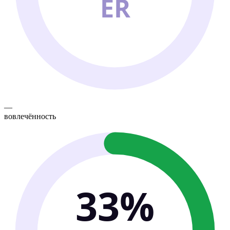
ER
—
вовлечённость
33%