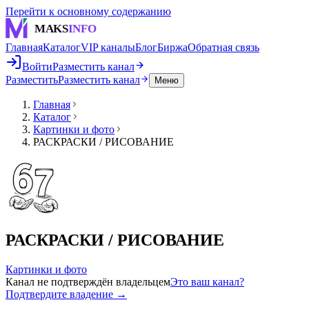
Перейти к основному содержанию
MAKS
INFO
Главная
Каталог
VIP каналы
Блог
Биржа
Обратная связь
Войти
Разместить канал
Разместить
Разместить канал
Меню
Главная
Каталог
Картинки и фото
РАСКРАСКИ / РИСОВАНИЕ
РАСКРАСКИ / РИСОВАНИЕ
Картинки и фото
Канал не подтверждён владельцем
Это ваш канал?
Подтвердите владение →