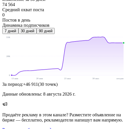
74 564
Средний охват поста
0
Постов в день
Динамика подписчиков
7
дней
30
дней
90
дней
55K
28K
9
13 июн
20 июн
23 июл
30 июл
сегодня
За период:
+
46 911
(
30
точек
)
Данные обновлены:
8 августа 2026 г.
Продаёте рекламу в этом канале? Разместите объявление на
бирже — бесплатно, рекламодатели напишут вам напрямую.