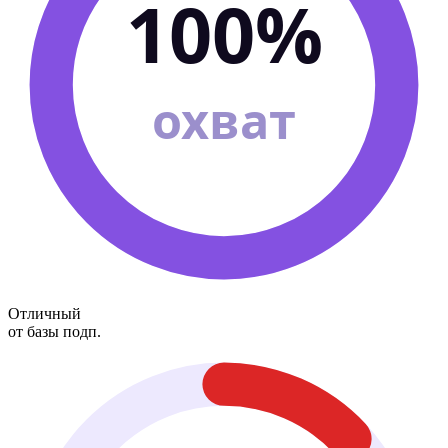
100%
охват
Отличный
от базы подп.