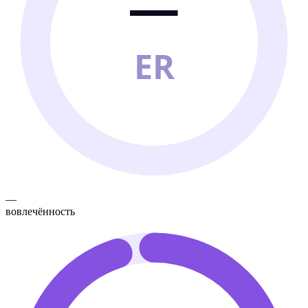
—
ER
—
вовлечённость