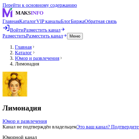
Перейти к основному содержанию
MAKS
INFO
Главная
Каталог
VIP каналы
Блог
Биржа
Обратная связь
Войти
Разместить канал
Разместить
Разместить канал
Меню
Главная
Каталог
Юмор и развлечения
Лимонадия
Лимонадия
Юмор и развлечения
Канал не подтверждён владельцем
Это ваш канал? Подтвердит
Юморной канал