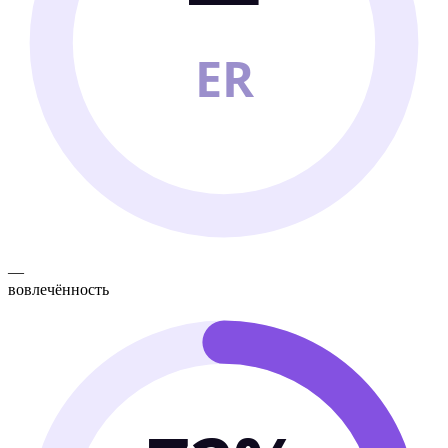
ER
—
вовлечённость