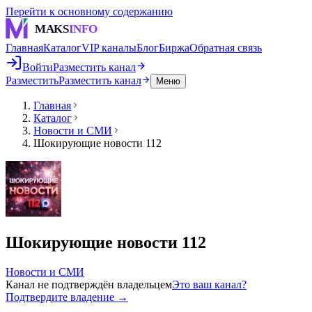
Перейти к основному содержанию
MAKS
INFO
Главная
Каталог
VIP каналы
Блог
Биржа
Обратная связь
Войти
Разместить канал
Разместить
Разместить канал
Меню
Главная
Каталог
Новости и СМИ
Шокирующие новости 112
Шокирующие новости 112
Новости и СМИ
Канал не подтверждён владельцем
Это ваш канал?
Подтвердите владение →