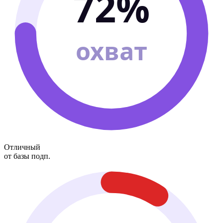
72%
охват
Отличный
от базы подп.