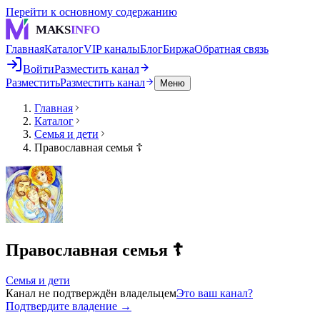
Перейти к основному содержанию
MAKS
INFO
Главная
Каталог
VIP каналы
Блог
Биржа
Обратная связь
Войти
Разместить канал
Разместить
Разместить канал
Меню
Главная
Каталог
Семья и дети
Православная семья ☦️
Православная семья ☦️
Семья и дети
Канал не подтверждён владельцем
Это ваш канал?
Подтвердите владение →