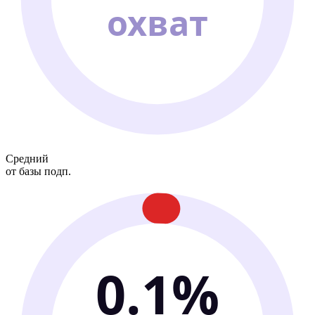
охват
Средний
от базы подп.
0.1%