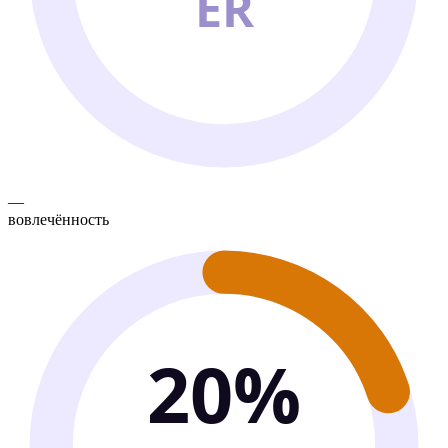
ER
—
вовлечённость
20%