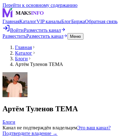
Перейти к основному содержанию
MAKS
INFO
Главная
Каталог
VIP каналы
Блог
Биржа
Обратная связь
Войти
Разместить канал
Разместить
Разместить канал
Меню
Главная
Каталог
Блоги
Артём Туленов ТЕМА
Артём Туленов ТЕМА
Блоги
Канал не подтверждён владельцем
Это ваш канал?
Подтвердите владение →