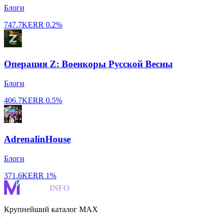
Блоги
747.7K
ERR
0.2%
Операция Z: Военкоры Русской Весны
Блоги
406.7K
ERR
0.5%
AdrenalinHouse
Блоги
371.6K
ERR
1%
MAKS
INFO
Крупнейший каталог MAX