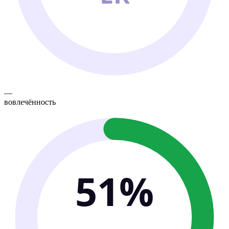
—
вовлечённость
51%