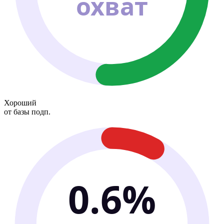
охват
Хороший
от базы подп.
0.6%