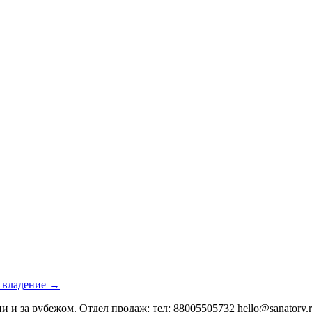
е владение →
и и за рубежом. Отдел продаж: тел: 88005505732 hello@sanatory.