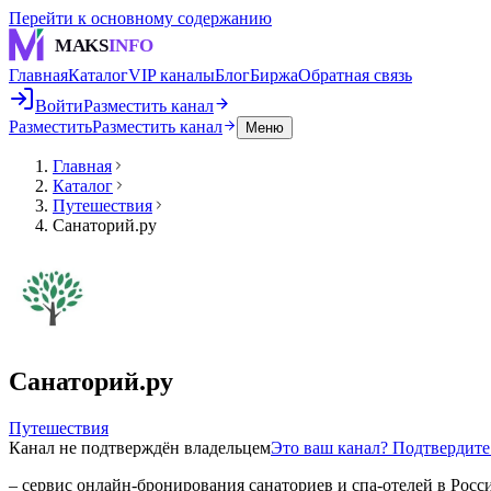
Перейти к основному содержанию
MAKS
INFO
Главная
Каталог
VIP каналы
Блог
Биржа
Обратная связь
Войти
Разместить канал
Разместить
Разместить канал
Меню
Главная
Каталог
Путешествия
Санаторий.ру
Санаторий.ру
Путешествия
Канал не подтверждён владельцем
Это ваш канал? Подтвердит
– сервис онлайн-бронирования санаториев и спа-отелей в Росси