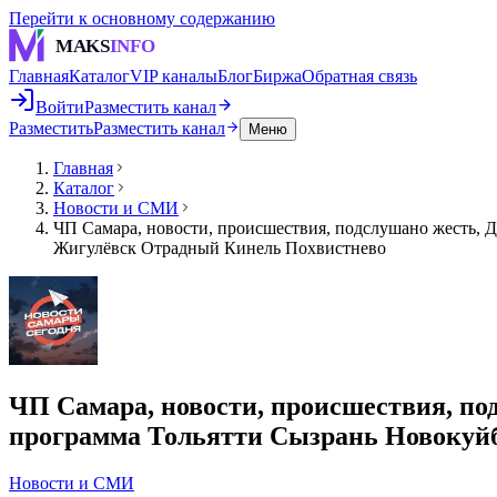
Перейти к основному содержанию
MAKS
INFO
Главная
Каталог
VIP каналы
Блог
Биржа
Обратная связь
Войти
Разместить канал
Разместить
Разместить канал
Меню
Главная
Каталог
Новости и СМИ
ЧП Самара, новости, происшествия, подслушано жесть, 
Жигулёвск Отрадный Кинель Похвистнево
ЧП Самара, новости, происшествия, по
программа Тольятти Сызрань Новокуй
Новости и СМИ