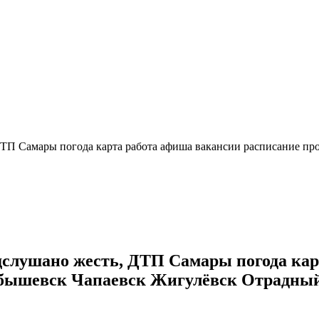
ДТП Самары погода карта работа афиша вакансии расписание п
дслушано жесть, ДТП Самары погода ка
бышевск Чапаевск Жигулёвск Отрадный