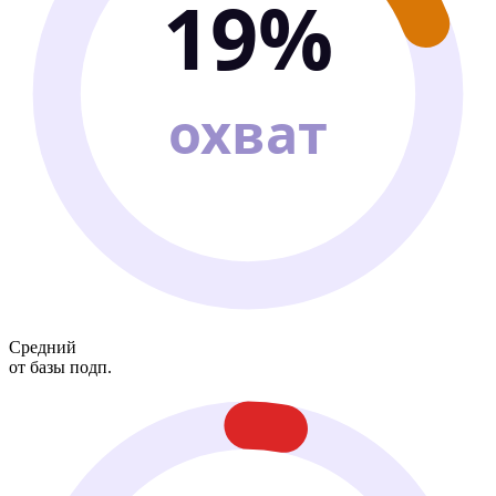
19%
охват
Средний
от базы подп.