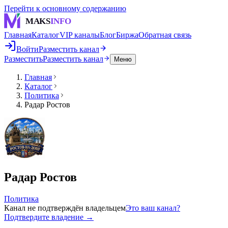
Перейти к основному содержанию
MAKS
INFO
Главная
Каталог
VIP каналы
Блог
Биржа
Обратная связь
Войти
Разместить канал
Разместить
Разместить канал
Меню
Главная
Каталог
Политика
Радар Ростов
Радар Ростов
Политика
Канал не подтверждён владельцем
Это ваш канал?
Подтвердите владение →