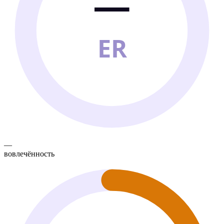
—
ER
—
вовлечённость