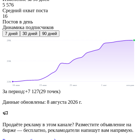
5 576
Средний охват поста
16
Постов в день
Динамика подписчиков
7
дней
30
дней
90
дней
29K
25K
22K
16 июн
23 июн
25 июл
1 авг
сегодня
За период:
+
7 127
(
29
точек
)
Данные обновлены:
8 августа 2026 г.
Продаёте рекламу в этом канале? Разместите объявление на
бирже — бесплатно, рекламодатели напишут вам напрямую.