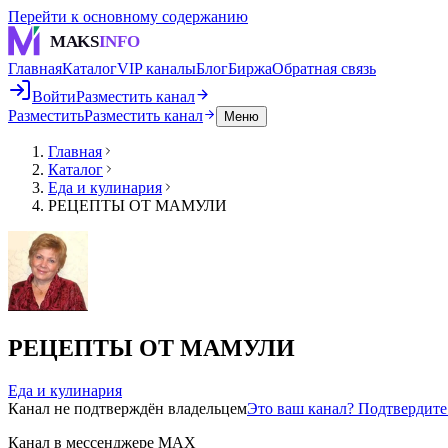
Перейти к основному содержанию
MAKS
INFO
Главная
Каталог
VIP каналы
Блог
Биржа
Обратная связь
Войти
Разместить канал
Разместить
Разместить канал
Меню
Главная
Каталог
Еда и кулинария
РЕЦЕПТЫ ОТ МАМУЛИ
РЕЦЕПТЫ ОТ МАМУЛИ
Еда и кулинария
Канал не подтверждён владельцем
Это ваш канал? Подтвердит
Канал в мессенджере MAX