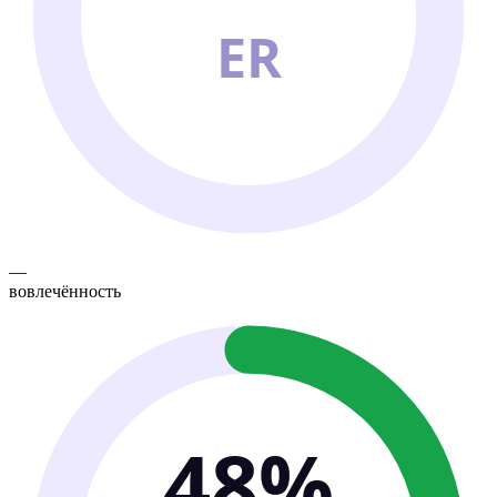
ER
—
вовлечённость
48%