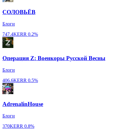
СОЛОВЬЁВ
Блоги
747.4K
ERR
0.2%
Операция Z: Военкоры Русской Весны
Блоги
406.6K
ERR
0.5%
AdrenalinHouse
Блоги
370K
ERR
0.8%