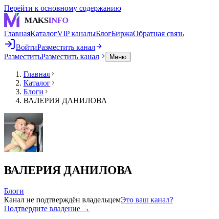
Перейти к основному содержанию
MAKS
INFO
Главная
Каталог
VIP каналы
Блог
Биржа
Обратная связь
Войти
Разместить канал
Разместить
Разместить канал
Меню
Главная
Каталог
Блоги
ВАЛЕРИЯ ДАНИЛОВА
ВАЛЕРИЯ ДАНИЛОВА
Блоги
Канал не подтверждён владельцем
Это ваш канал?
Подтвердите владение →