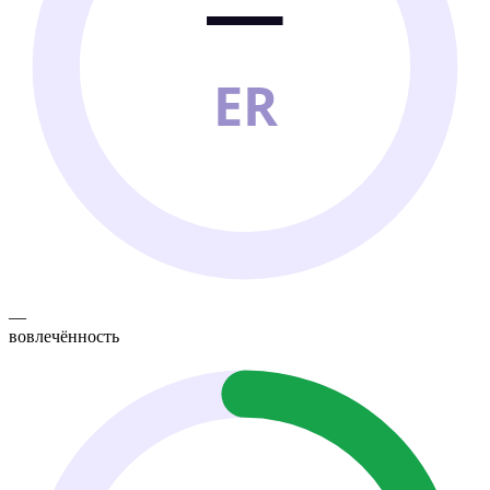
—
ER
—
вовлечённость