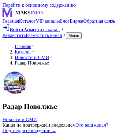
Перейти к основному содержанию
MAKS
INFO
Главная
Каталог
VIP каналы
Блог
Биржа
Обратная связь
Войти
Разместить канал
Разместить
Разместить канал
Меню
Главная
Каталог
Новости и СМИ
Радар Поволжье
Радар Поволжье
Новости и СМИ
Канал не подтверждён владельцем
Это ваш канал?
Подтвердите владение →