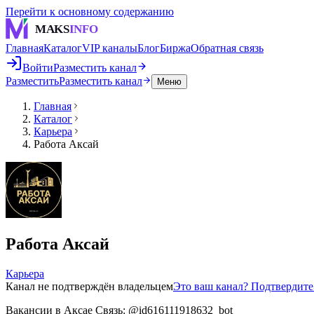
Перейти к основному содержанию
MAKS
INFO
Главная
Каталог
VIP каналы
Блог
Биржа
Обратная связь
Войти
Разместить канал
Разместить
Разместить канал
Меню
Главная
Каталог
Карьера
Работа Аксай
Работа Аксай
Карьера
Канал не подтверждён владельцем
Это ваш канал? Подтвердит
Вакансии в Аксае Связь: @id616111918632_bot