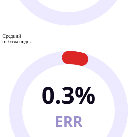
Средний
от базы подп.
0.3%
ERR