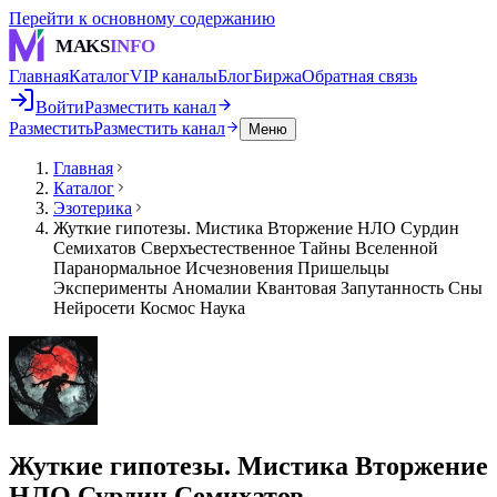
Перейти к основному содержанию
MAKS
INFO
Главная
Каталог
VIP каналы
Блог
Биржа
Обратная связь
Войти
Разместить канал
Разместить
Разместить канал
Меню
Главная
Каталог
Эзотерика
Жуткие гипотезы. Мистика Вторжение НЛО Сурдин
Семихатов Сверхъестественное Тайны Вселенной
Паранормальное Исчезновения Пришельцы
Эксперименты Аномалии Квантовая Запутанность Сны
Нейросети Космос Наука
Жуткие гипотезы. Мистика Вторжение
НЛО Сурдин Семихатов