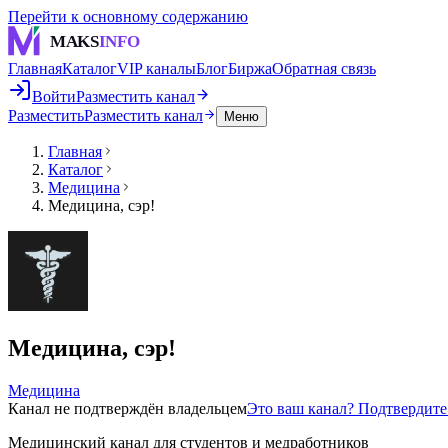
Перейти к основному содержанию
MAKS
INFO
Главная
Каталог
VIP каналы
Блог
Биржа
Обратная связь
Войти
Разместить канал
Разместить
Разместить канал
Меню
Главная
Каталог
Медицина
Медицина, сэр!
Медицина, сэр!
Медицина
Канал не подтверждён владельцем
Это ваш канал? Подтвердит
Медицинский канал для студентов и медработников