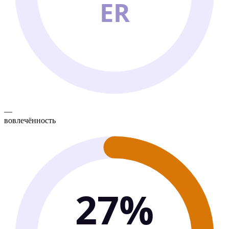
ER
—
вовлечённость
27%