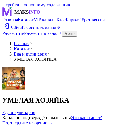
Перейти к основному содержанию
MAKS
INFO
Главная
Каталог
VIP каналы
Блог
Биржа
Обратная связь
Войти
Разместить канал
Разместить
Разместить канал
Меню
Главная
Каталог
Еда и кулинария
УМЕЛАЯ ХОЗЯЙКА
УМЕЛАЯ ХОЗЯЙКА
Еда и кулинария
Канал не подтверждён владельцем
Это ваш канал?
Подтвердите владение →