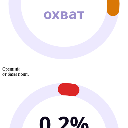
охват
Средний
от базы подп.
0.2%