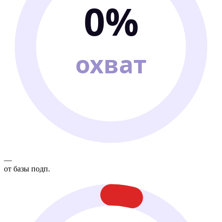
0%
охват
—
от базы подп.