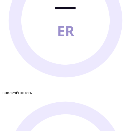
—
ER
—
вовлечённость