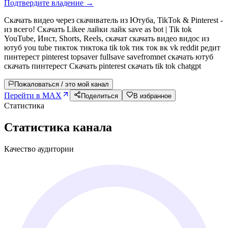
Подтвердите владение →
Скачать видео через скачиватель из Ютуба, TikTok & Pinterest -
из всего! Скачать Likee лайки лайк save as bot | Tik tok
YouTube, Инст, Shorts, Reels, скачат скачать видео видос из
ютуб you tube тикток тиктока tik tok тик ток вк vk reddit редит
пинтерест pinterest topsaver fullsave savefromnet скачать ютуб
скачать пинтерест Скачать pinterest скачать tik tok chatgpt
Пожаловаться / это мой канал
Перейти в MAX
Поделиться
В избранное
Статистика
Статистика канала
Качество аудитории