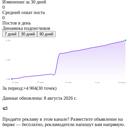
Изменение за 30 дней
0
Средний охват поста
0
Постов в день
Динамика подписчиков
7
дней
30
дней
90
дней
6.7K
4.2K
1.8K
15 июн
22 июн
25 июл
1 авг
сегодня
За период:
+
4 904
(
30
точек
)
Данные обновлены:
8 августа 2026 г.
Продаёте рекламу в этом канале? Разместите объявление на
бирже — бесплатно, рекламодатели напишут вам напрямую.