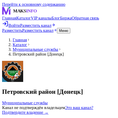
Перейти к основному содержанию
MAKS
INFO
Главная
Каталог
VIP каналы
Блог
Биржа
Обратная связь
Войти
Разместить канал
Разместить
Разместить канал
Меню
Главная
Каталог
Муниципальные службы
Петровский район [Донецк]
Петровский район [Донецк]
Муниципальные службы
Канал не подтверждён владельцем
Это ваш канал?
Подтвердите владение →