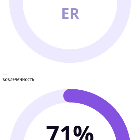
ER
—
вовлечённость
71%