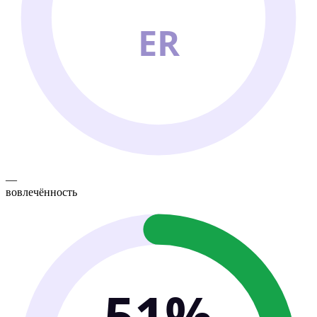
ER
—
вовлечённость
51%