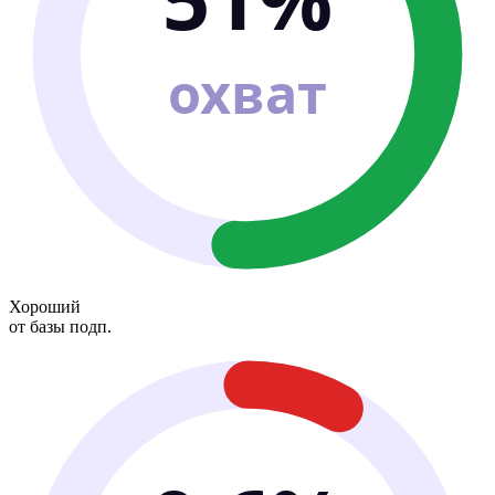
охват
Хороший
от базы подп.