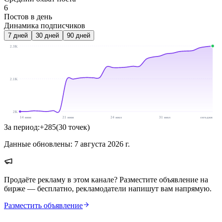
6
Постов в день
Динамика подписчиков
7
дней
30
дней
90
дней
2.3K
2.1K
2K
14 июн
21 июн
24 июл
31 июл
сегодня
За период:
+
285
(
30
точек
)
Данные обновлены:
7 августа 2026 г.
Продаёте рекламу в этом канале? Разместите объявление на
бирже — бесплатно, рекламодатели напишут вам напрямую.
Разместить объявление