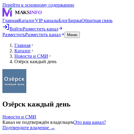
Перейти к основному содержанию
MAKS
INFO
Главная
Каталог
VIP каналы
Блог
Биржа
Обратная связь
Войти
Разместить канал
Разместить
Разместить канал
Меню
Главная
Каталог
Новости и СМИ
Озёрск каждый день
Озёрск каждый день
Новости и СМИ
Канал не подтверждён владельцем
Это ваш канал?
Подтвердите владение →