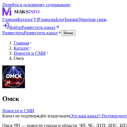
Перейти к основному содержанию
MAKS
INFO
Главная
Каталог
VIP каналы
Блог
Биржа
Обратная связь
Войти
Разместить канал
Разместить
Разместить канал
Меню
Главная
Каталог
Новости и СМИ
Омск
Омск
Новости и СМИ
Канал не подтверждён владельцем
Это ваш канал? Подтвердит
Омск ЧП — новости города и области, ЧП, ЧС, ДТП, ДПС, БПЛА, 