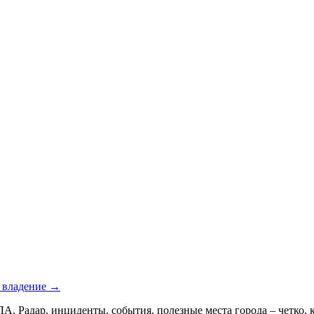
е владение →
Радар, инциденты, события, полезные места города – четко, крат