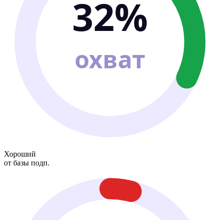
32%
охват
Хороший
от базы подп.