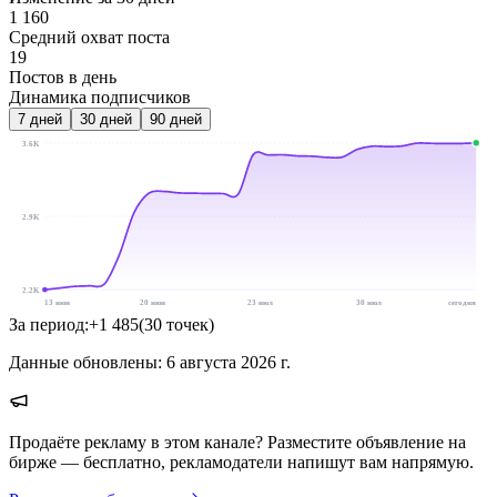
1 160
Средний охват поста
19
Постов в день
Динамика подписчиков
7
дней
30
дней
90
дней
3.6K
2.9K
2.2K
13 июн
20 июн
23 июл
30 июл
сегодня
За период:
+
1 485
(
30
точек
)
Данные обновлены:
6 августа 2026 г.
Продаёте рекламу в этом канале? Разместите объявление на
бирже — бесплатно, рекламодатели напишут вам напрямую.