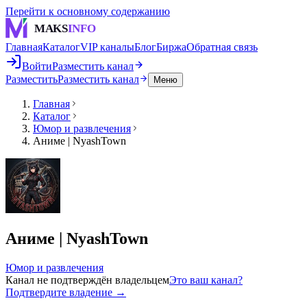
Перейти к основному содержанию
MAKS
INFO
Главная
Каталог
VIP каналы
Блог
Биржа
Обратная связь
Войти
Разместить канал
Разместить
Разместить канал
Меню
Главная
Каталог
Юмор и развлечения
Аниме | NyashTown
Аниме | NyashTown
Юмор и развлечения
Канал не подтверждён владельцем
Это ваш канал?
Подтвердите владение →