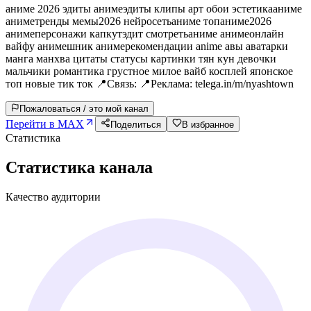
аниме 2026 эдиты анимеэдиты клипы арт обои эстетикааниме
аниметренды мемы2026 нейросетьаниме топаниме2026
анимеперсонажи капкутэдит смотретьаниме анимеонлайн
вайфу анимешник анимерекомендации anime авы аватарки
манга манхва цитаты статусы картинки тян кун девочки
мальчики романтика грустное милое вайб косплей японское
топ новые тик ток 📍Связь: 📍Реклама: telega.in/m/nyashtown
Пожаловаться / это мой канал
Перейти в MAX
Поделиться
В избранное
Статистика
Статистика канала
Качество аудитории