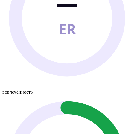
—
ER
—
вовлечённость